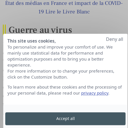
État des médias en France et impact de la COVID-
19 Lire le Livre Blan
c
Guerre au virus
Deny all
This site uses cookies,
Le 16 mars marque un tournant dans l’histoire de
To personalize and improve your comfort of use. We
cette crise avec
l’adresse du Président
qui martèle
mainly use statistical data for performance and
optimization purposes and to bring you a better
7 fois le mot de « guerre » pour annoncer le
experience.
confinement, les règles de distanciation sociale et
For more information or to change your preferences,
click on the Customize button.
le gel de l’économie. Assortie de mesures radicales
de soutien aux salariés et aux entreprises, cette
To learn more about these cookies and the processing of
your personal data, please read our
privacy policy
.
décision est saluée par une hausse vertigineuse du
taux d’approbation du Président, qui passe de 25%
à 36% entre le 10 mars et le 7 avril.
Accept all
Il est vrai que le gouvernement ne ménage pas ses