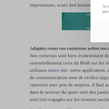
impressions, score fort honorable pour 
To 
per
LIRE 
A
daptez-vous vos contenus selon vos 
Nos contenus sont bien évidemment diff
essentiellement ceux du BtoB sur les r
utilisons
notre site
, notre application,
de communication sont de réelles oppo
rayonner avec peu de moyens. Il faut a
dans le secteur du sport sont des pas
sont très engagés sur les réseaux sociau