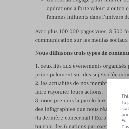
opérations à forte valeur ajoutée 
femmes influents dans l’univers du
Avec plus 100 000 pages vues, 8 500 f
communication sur les médias sociaux
N
ous diffusons trois types de conten
1. ceux liés aux événements organisés 
principalement sur des sujets d’économ
2. les actualités de nos membres car l’
faire rayonner leurs actions,
Thi
3. nous prenons la parole lors des tem
To 
sta
des infographies que nous réalisons av
bri
(la dernière concernait l’Euro de Hand
For
tournoi des 6 nations par exemple). Av
Cus