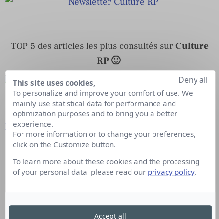
TOP 5 des articles les plus consultés sur
Culture
RP 🙂
Deny all
This site uses cookies,
To personalize and improve your comfort of use. We
mainly use statistical data for performance and
optimization purposes and to bring you a better
experience.
Marc Michiels
,
Rédacteur en Chef.
For more information or to change your preferences,
click on the Customize button.
To learn more about these cookies and the processing
of your personal data, please read our
privacy policy
.
Accept all