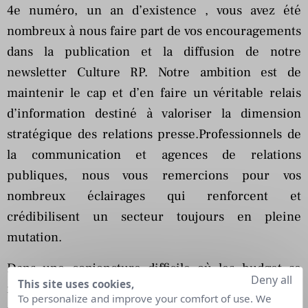
4e numéro, un an d’existence
, vous avez été
nombreux à nous faire part de vos encouragements
dans la publication et la diffusion de notre
newsletter Culture RP. Notre
ambition est de
maintenir le cap et d’en faire un véritable relais
d’information destiné à valoriser la dimension
stratégique des relations presse.
Professionnels de
la communication et agences de relations
publiques, nous vous remercions pour vos
nombreux éclairages qui renforcent et
crédibilisent un secteur toujours en pleine
mutation.
Dans une conjoncture difficile où les budget se
Deny all
This site uses cookies,
resserrent, les entreprises privilégient les
To personalize and improve your comfort of use. We