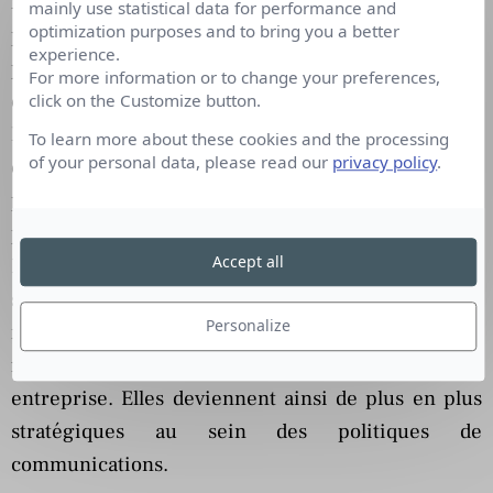
relations publiques à la publicité. Mon propos n’est
mainly use statistical data for performance and
optimization purposes and to bring you a better
pas de soutenir ce titre célèbre d’Al et Laura Ries,
experience.
pontes américains du marketing et de la
For more information or to change your preferences,
communication,
« la publicité est mort, vive les
click on the Customize button.
RP »
, mais simplement d’avancer qu’au-delà de la
To learn more about these cookies and the processing
of your personal data, please read our
privacy policy
.
complémentarité évidente avec la publicité, les RP,
plus abordables, sont souvent placées sur un
piédestal dans un contexte économique incertain.
Accept all
Les montants consacrés aux RP représentent bien
souvent 5% des budgets publicitaires. Les RP
Personalize
restent alors le moyen le plus « rentable » pour
faire vivre une marque et relayer les valeurs d’une
entreprise. Elles deviennent ainsi de plus en plus
stratégiques au sein des politiques de
communications.