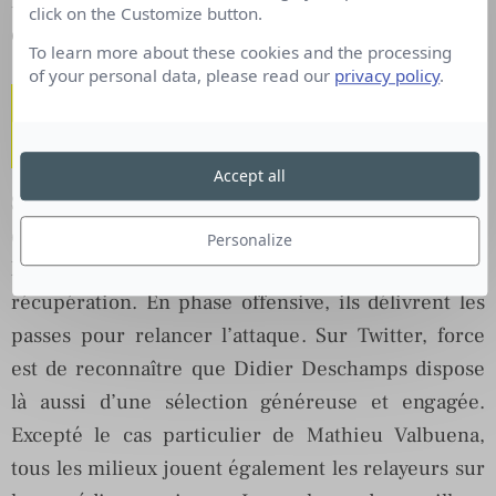
neutre puisque deux de ces comptes capitalisent à
click on the Customize button.
eux seuls près de 58 000 followers !
To learn more about these cookies and the processing
of your personal data, please read our
privacy policy
.
Milieux : La conversation
sans restriction !
Accept all
Sur le terrain, les milieux sont les maillons
essentiels pour assurer la fluidité du jeu de
Personalize
l’équipe. En phase défensive, ils œuvrent à la
récupération. En phase offensive, ils délivrent les
passes pour relancer l’attaque. Sur Twitter, force
est de reconnaître que Didier Deschamps dispose
là aussi d’une sélection généreuse et engagée.
Excepté le cas particulier de Mathieu Valbuena,
tous les milieux jouent également les relayeurs sur