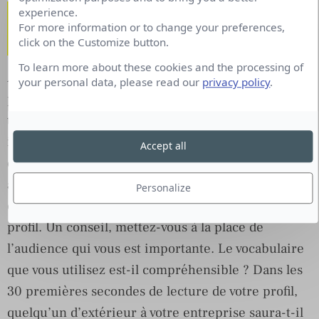
Donnez du contexte à votre
experience.
For more information or to change your preferences,
audience
click on the Customize button.
To learn more about these cookies and the processing of
Au travail, vous venez habillés. En ligne, c’est
your personal data, please read our
privacy policy
.
pareil. Si votre profil n’est pas rempli, vous êtes
tout nu. On a vu mieux comme première bonne
impression. Première étape, commencez donc par
Accept all
développer votre image de marque.
C’est ce qu’on
appelle le personal branding.
Sur LinkedIn par
Personalize
exemple, remplissez toutes les sections de votre
profil. Un conseil, mettez-vous à la place de
l’audience qui vous est importante. Le vocabulaire
que vous utilisez est-il compréhensible ? Dans les
30 premières secondes de lecture de votre profil,
quelqu’un d’extérieur à votre entreprise saura-t-il