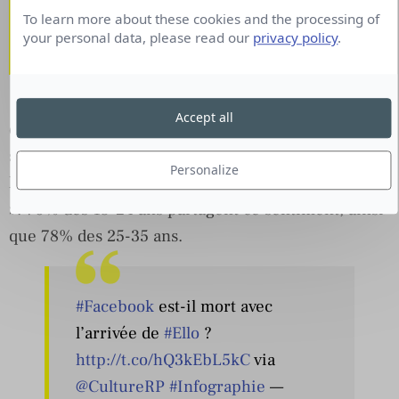
sociaux font-ils de l’ombre à
To learn more about these cookies and the processing of
your personal data, please read our
privacy policy
.
Facebook ?
Le réseau social de Marc Zuckerberg reste leader
Accept all
dans l’esprit des Français. Près de trois Français
sur quatre (73%) considèrent que c’est aujourd’hui
Personalize
le réseau social « le plus actif et le plus dynamique
». 76% des 15-24 ans partagent ce sentiment, ainsi
que 78% des 25-35 ans.
#Facebook
est-il mort avec
l’arrivée de
#Ello
?
http://t.co/hQ3kEbL5kC
via
@CultureRP
#Infographie
—