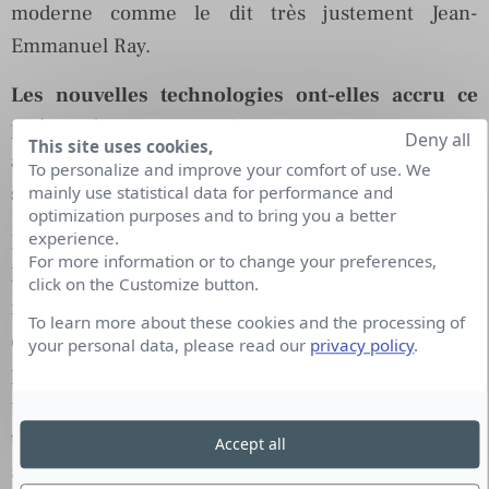
moderne comme le dit très justement Jean-
Emmanuel Ray.
Les nouvelles technologies ont-elles accru ce
phénomène ? Et en même temps, peuvent-elles
Deny all
This site uses cookies,
aussi être la solution pour mieux gérer la
To personalize and improve your comfort of use. We
surcharge informationnelle ?
mainly use statistical data for performance and
optimization purposes and to bring you a better
experience.
Les NTIC ne sont pas plus responsables de
For more information or to change your preferences,
l’infobésité qu’elles n’ont la capacité, seules, à les
click on the Customize button.
résoudre… Il est vrai que l’on attendait des TIC
To learn more about these cookies and the processing of
qu’elles améliorent les flux d’informations et les
your personal data, please read our
privacy policy
.
processus décisionnels. Et de fait, par leur
utilisation souvent non conforme à leurs usages, en
tout cas leur pratique majoritairement «
Accept all
autodidacte », les TIC ont abouti à la situation