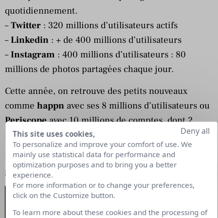
quotidiennement.
–
Twitter
: 320 millions d’utilisateurs actifs
–
Linkedin
: + de 400 millions d’utilisateurs
–
Instagram
: 400 millions d’utilisateurs : 80
millions de photos partagées chaque jour.
Cette année, on retrouve des petits nouveaux
comme
happn
avec ses 8 millions d’utilisateurs ou
Periscope
avec 10 millions de comptes, dont 2
Deny all
millions d’utilisateurs actifs quotidien.
This site uses cookies,
To personalize and improve your comfort of use. We
mainly use statistical data for performance and
Retrouvez ci-dessous le panorama complet des
optimization purposes and to bring you a better
grands chiffres et tendances 2016
experience.
For more information or to change your preferences,
click on the Customize button.
To learn more about these cookies and the processing of