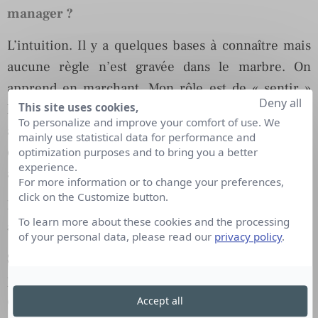
manager ?
L’intuition. Il y a quelques bases à connaître mais
aucune règle n’est gravée dans le marbre. On
apprend en marchant. Mon rôle est de « sentir »
Deny all
This site uses cookies,
l’info qui va marcher. Je suis aux Echos depuis 6
To personalize and improve your comfort of use. We
ans, j’ai la culture maison, je maîtrise la ligne
mainly use statistical data for performance and
éditoriale, mais il y a une part d’intuition dans mon
optimization purposes and to bring you a better
experience.
activité.
For more information or to change your preferences,
click on the Customize button.
Pouvez-vous nous citer un exemple d’interaction
To learn more about these cookies and the processing
avec la communauté ?
of your personal data, please read our
privacy policy
.
Sur la dernière page des Echos par exemple on
propose le « Tweet du jour ». Cette initiative
connaît un succès grandissant : des internautes le
Accept all