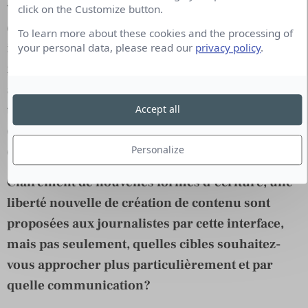
vont permettre d’aller plus profondément dans ces
click on the Customize button.
différents points. Une lecture rapide, sans
To learn more about these cookies and the processing of
interaction amène une information globale,
your personal data, please read our
privacy policy
.
néanmoins, des projets plus techniques peuvent
aller plus en profondeur dans chacune des
thématiques pour en apprendre un peu plus. Bien
Accept all
évidemment, le côté ludique de l’animation permet
de garder le lecteur captif !
Personalize
Clairement de nouvelles formes d’écriture, une
liberté nouvelle de création de contenu sont
proposées aux journalistes par cette interface,
mais pas seulement, quelles cibles souhaitez-
vous approcher plus particulièrement et par
quelle communication?