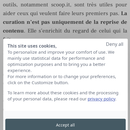
outils, notamment scoop.it, sont très utiles pour
aider ceux qui veulent faire leurs premiers pas.
La
curation n’est pas uniquement de la reprise de
contenu
. Elle s’enrichit du regard de celui qui la
fait.
Deny all
This site uses cookies,
Linkedin, quels sont les bons réflexes?
To personalize and improve your comfort of use. We
mainly use statistical data for performance and
optimization purposes and to bring you a better
Pour LinkedIn, comme sur les autres réseaux pros
experience.
d’ailleurs, il est essentiel de bien comprendre
For more information or to change your preferences,
d’une part qu’un profil n’est pas un cv et d’autre
click on the Customize button.
part que ces plateformes sont des réseaux sociaux
To learn more about these cookies and the processing
of your personal data, please read our
privacy policy
.
et non des job boards. Un CV est un document
qu’un candidat envoie à un recruteur pour se
présenter et décrocher un entretien. Avant de
Accept all
présenter quelqu’un, un profil doit être vu donc