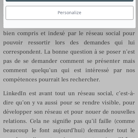
trouvé et donc visible. Le profil du meilleur
Personalize
candidat ne donnera rien si personne ne le voit. Il
faut donc créer son profil de telle manière qu’il soit
bien compris et indexé par le réseau social pour
pouvoir ressortir lors des demandes qui lui
correspondent. La bonne question à se poser n’est
pas de se demander comment se présenter mais
comment quelqu’un qui est intéressé par nos
compétences pourrait les rechercher.
LinkedIn est avant tout un réseau social, c’est-à-
dire qu’on y va aussi pour se rendre visible, pour
développer son réseau et pour nouer de nouvelles
relations. Cela ne signifie pas qu’il faille (comme
beaucoup le font aujourd’hui) demander tout le