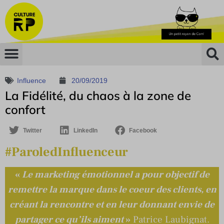
Influence
20/09/2019
La Fidélité, du chaos à la zone de
confort
Twitter
LinkedIn
Facebook
#ParoledInfluenceur
«
Le marketing émotionnel a pour objectif de
remettre la marque dans le coeur des clients, en
créant la rencontre et en leur donnant envie de
partager ce qu’ils aiment
»
Patrice Laubignat.