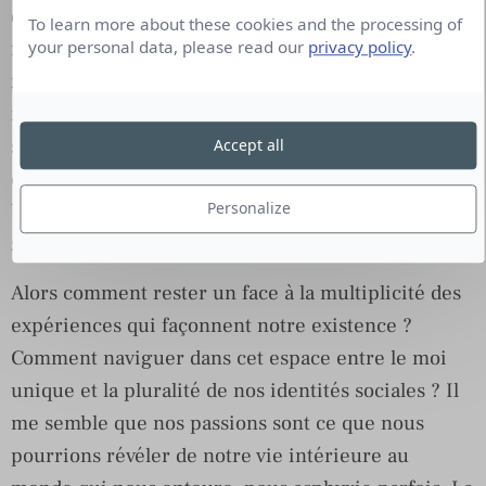
difficultés nées du chaos émotionnel dans lequel
To learn more about these cookies and the processing of
nous immerge la vie au quotidien, que nous nous
your personal data, please read our
privacy policy
.
réfugions dans une posture plus tranquille à vivre,
moins coûteuse en énergie, moins risquée pour la
survie de notre espèce. A l’inverse, notre soif
Accept all
d’apprendre, de progresser, notre curiosité pour le
Personalize
beau, le différent, nous invitent à sortir de notre
zone de confort pour l’ivresse de la liberté.
Alors comment rester un face à la multiplicité des
expériences qui façonnent notre existence ?
Comment naviguer dans cet espace entre le moi
unique et la pluralité de nos identités sociales ? Il
me semble que nos passions sont ce que nous
pourrions révéler de notre vie intérieure au