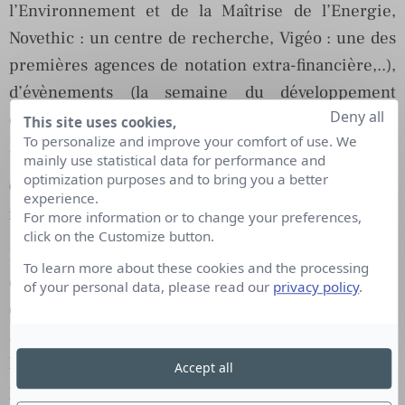
l’Environnement et de la Maîtrise de l’Energie,
Novethic : un centre de recherche, Vigéo : une des
premières agences de notation extra-financière,..),
d’évènements (la semaine du développement
Deny all
durable, la journée de la biodiversité,…), de prix («
This site uses cookies,
To personalize and improve your comfort of use. We
Entreprises et Environnements »),…
mainly use statistical data for performance and
optimization purposes and to bring you a better
Que peut apporter la RSE à la communication
experience.
interne et externe ?
For more information or to change your preferences,
click on the Customize button.
La RSE, ou RSO (depuis la norme ISO 26000, nous
To learn more about these cookies and the processing
devrions parler de responsabilité sociétale des
of your personal data, please read our
privacy policy
.
organisations), est liante et fédératrice. Un des
apports du nouveau paradigme est de proposer à
l’organisation d’être à l’écoute de ses parties
Accept all
prenantes (salariés, clients, fournisseurs, état,