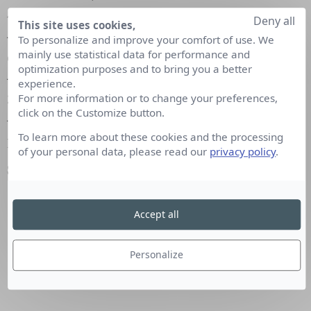
49%
Deny all
This site uses cookies,
– Identification des fans & followers dans le CRM :
To personalize and improve your comfort of use. We
mainly use statistical data for performance and
en 2013, ils étaient 17% / ils seront en 2014 41%
optimization purposes and to bring you a better
– Analyse des check-ins : 10% en 2013 / 25% en
experience.
2014
For more information or to change your preferences,
click on the Customize button.
– Enrichissement du CRM avec les informations du
To learn more about these cookies and the processing
profil Facebook : 13% en 2013 / 38% en 2014
of your personal data, please read our
privacy policy
.
Source :
http://ncs.neolane.net/
Accept all
Personalize