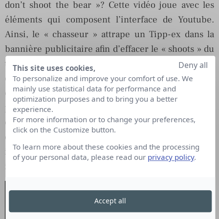
don’t shoot the bear »? Cette vidéo joue avec les
éléments qui composent l’interface de Youtube.
Ainsi, le « chasseur » attrape un Tipp-ex dans la
bannière publicitaire afin d’effacer le « shoots » du
titre de la vidéo, « a hunter shoots a bear ». Là où
Deny all
This site uses cookies,
ça devient vraiment fort, c’est que nous pouvons
To personalize and improve your comfort of use. We
mainly use statistical data for performance and
choisir ce qui va remplacer ce « shoots ». Nous
optimization purposes and to bring you a better
pouvons aller de « plays » à « eats » en passant
experience.
For more information or to change your preferences,
évidemment par « fucks ». Autant de combinaisons
click on the Customize button.
qui nous emmèneront vers autant de vidéos les
To learn more about these cookies and the processing
illustrant. Alors, laissez vagabonder votre
of your personal data, please read our
privacy policy
.
imagination!
Accept all