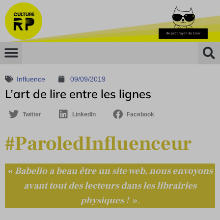
Influence
09/09/2019
L’art de lire entre les lignes
Twitter
LinkedIn
Facebook
#ParoledInfluenceur
«
Babelio a beau être un site web, nous envoyons
avant tout des lecteurs dans les librairies
physiques !
»
.