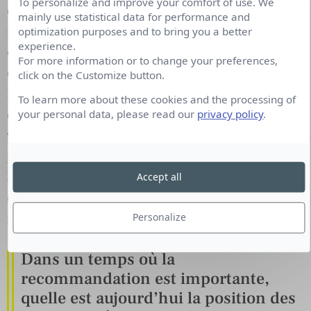
To personalize and improve your comfort of use. We
déçus, pour expliquer pourquoi de manière
mainly use statistical data for performance and
raisonnée. 900 nouvelles critiques sont publiées
optimization purposes and to bring you a better
experience.
chaque jour sur le site, et il est extrêmement rare
For more information or to change your preferences,
que nous ayons à faire face à des débordements.
click on the Customize button.
Notre souci principal de modération (qui reste
To learn more about these cookies and the processing of
quand même mineur), c’est plutôt l’auteur qui
your personal data, please read our
privacy policy
.
vient ajouter de fausses critiques sur son livre
pour se faire de la publicité. Nous avons
heureusement développé des outils de détection et
Accept all
d’alertes qui nous permettent de les retirer
rapidement.
Personalize
Dans un temps où la
recommandation est importante,
quelle est aujourd’hui la position des