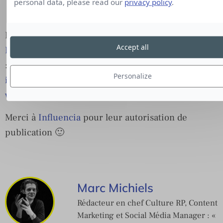
personal data, please read our
privacy policy
.
Pour lire l’intégralité de l’article écrit par
Branislav
Accept all
Perix
, Fondateur de WITH, cliquez
:
http://www.influencia.net/fr/actualites/tendance,ob
Personalize
influencia,chatbot-obsolescence-80-sites-
web,6398.html
Merci à
Influencia
pour leur autorisation de
publication 🙂
Marc Michiels
Rédacteur en chef Culture RP, Content
Marketing et Social Média Manager : «