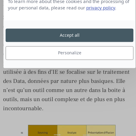
To learn more about these cookies and the processing of
Economique?
your personal data, please read our
privacy policy
.
Si l’on considère acquis que l’intelligence
économique n’est qu’une finalité à atteindre, la
pratique de l’IE consiste en la mise en œuvre
Accept all
d’instruments d’une boite à outil riche et large
Personalize
dans le but de trouver, manipuler, analyser,
présenter de l’information. La Data Science
utilisée à des fins d’IE se focalise sur le traitement
des Data, données par nature plus basiques. Elle
n’est qu’un outil comme un autre dans la boite à
outils, mais un outil complexe et de plus en plus
incontournable.