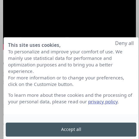
Deny all
This site uses cookies,
To personalize and improve your comfort of use. We
mainly use statistical data for performance and
Quels sont pour vous les grandes étapes d’un
optimization purposes and to bring you a better
experience.
projet de veille ? Et quelle part de créativité y-a-t-
For more information or to change your preferences,
il dans une démarche de Market Intelligence ?
click on the Customize button.
To learn more about these cookies and the processing of
Le Business Model nous place dans une dynamique
your personal data, please read our
privacy policy
.
interactive et nous rend plus agiles : OBSERVER /
COMPRENDRE / AGIR permet de se challenger.
C’est le départ en mer, grâce au plan de
Accept all
renseignement on part collecter des trésors