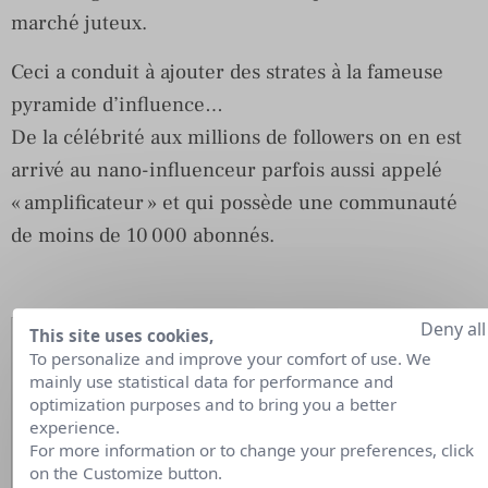
marché juteux.
Ceci a conduit à ajouter des strates à la fameuse
pyramide d’influence…
De la célébrité aux millions de followers on en est
arrivé au nano-influenceur parfois aussi appelé
« amplificateur » et qui possède une communauté
de moins de 10 000 abonnés.
Deny all
This site uses cookies,
SAVE THE DATE
To personalize and improve your comfort of use. We
mainly use statistical data for performance and
Mercredi 14 novembre 2018
optimization purposes and to bring you a better
experience.
Influenceurs nous ne sommes pas
For more information or to change your preferences, click
des hommes sandwichs
on the Customize button.