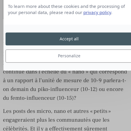
Inscrivez-vous ici
To learn more about these cookies and the processing of
your personal data, please read our
privacy policy
.
Accept all
Et demain ?
Demain verrons-nous l’avènement de «
Personalize
l’infinitésimal influenceur » ? Ou encore si on
continue dans l’échelle du « nano » qui correspond
à un rapport à l’unité de mesure de 10-9 parlera-t-
on demain du piko-influenceur (10-12) ou encore
du femto-influenceur (10-15)?
Les posts des micro, nano et autres « petits »
engageraient plus les communautés que les
célébrités. Et il y a effectivement sûrement