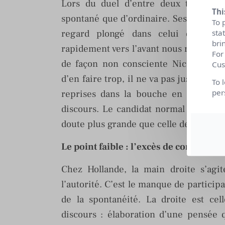
Lors du duel d’entre deux tours, Ho
Thi
spontané que d’ordinaire. Ses deux main
To 
sta
regard plongé dans celui de l’adve
bri
rapidement vers l’avant nous renseigne 
For
de façon non consciente Nicolas Sar
Cus
d’en faire trop, il ne va pas jusqu’au b
To 
per
reprises dans la bouche en fin de ph
discours. Le candidat normal est sous 
doute plus grande que celle de celui q
Le point faible : l’excès de contrôle
Chez Hollande, la main droite s’agit
l’autorité. C’est le manque de particip
de la spontanéité. La droite est cel
discours : élaboration d’une pensée q