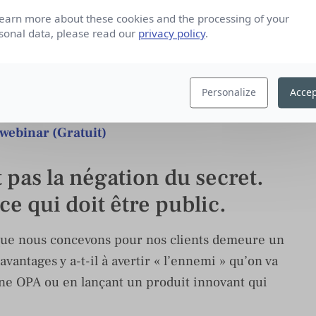
le monde entier en agissant notamment auprès des
learn more about these cookies and the processing of your
sonal data, please read our
privacy policy
.
eiller en communication de crise doivent rester
 aussi une pudeur envers l’émotion de son client.
Personalize
Accep
 la transformation digitale de leurs métiers ?
 webinar (Gratuit)
 pas la négation du secret.
 ce qui doit être public.
que nous concevons pour nos clients demeure un
vantages y a-t-il à avertir « l’ennemi » qu’on va
une OPA ou en lançant un produit innovant qui
?