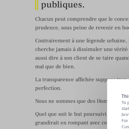
publiques.
Chacun peut comprendre que le concept
prudence, sous peine de revenir en bo
Contrairement à une légende urbaine, 
cherche jamais à dissimuler une vérité 
aussi dire à son client de se taire qua
mal que de bien.
La transparence affichée suppose trop 
perfection.
Thi
Nous ne sommes que des Hommes et nou
To 
sta
Quel que soit le but poursuivi, aucun 
bri
For
grandirait en rompant avec cette tradit
Cus