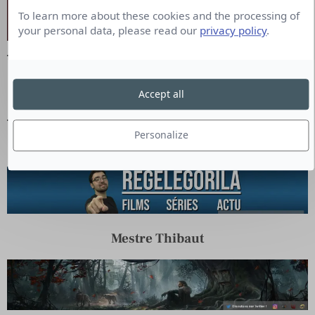
To learn more about these cookies and the processing of
your personal data, please read our
privacy policy
.
Analyses d’Insights & Intelligence Medias
Accept all
En savoir plus
Personalize
Regelgorila
Mestre Thibaut