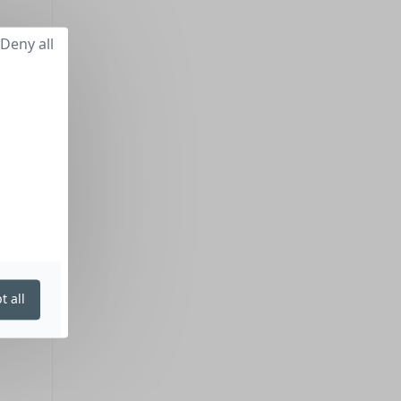
Deny all
t all