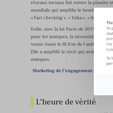
réseaux sociaux fait entrer la planète
mondiale qui amplifie le besoin de véri
« Fact checking », « Yuka », « Avis Vérifi
Thi
To 
Enfin, avec la loi Pacte de 2019, la néc
sta
pour les marques, la nécessité de savoir
bri
venue tisser le fil d’or de l’authentici
For
Cus
Elle a amplifié le récit qui avait comm
To 
marques.
per
Marketing de l’engagement : Nouvell
de 
Vo
L’heure de vérité