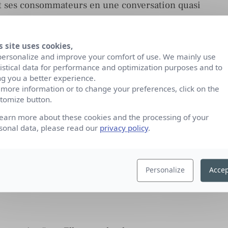
 et ses consommateurs en une conversation quasi
fication, de recherche des sources :
és ».
s site uses cookies,
personalize and improve your comfort of use. We mainly use
essité de parler de sa raison d’être vient confirmer
tistical data for performance and optimization purposes and to
 dire avec fiabilité. La notion de raison d’être est
ng you a better experience.
té dans le langage des entreprises et des marques.
 more information or to change your preferences, click on the
tomize button.
encé de se construire dans les propos des
learn more about these cookies and the processing of your
sonal data, please read our
privacy policy
.
e stratégie de marque ou réelle transformation
l’entreprise ?
Personalize
Accep
ir le webinar