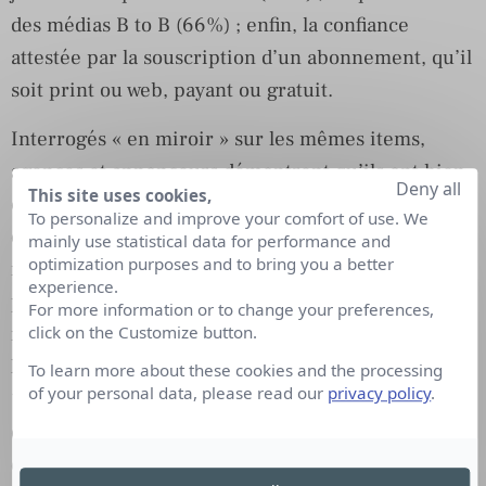
des médias B to B (66%) ; enfin, la confiance
attestée par la souscription d’un abonnement, qu’il
soit print ou web, payant ou gratuit.
Interrogés « en miroir » sur les mêmes items,
agences et annonceurs démontrent qu’ils ont bien
Deny all
This site uses cookies,
conscience des apports des médias à la publicité
To personalize and improve your comfort of use. We
qu’ils y insèrent. Surprise de l’étude : ils sont
mainly use statistical data for performance and
optimization purposes and to bring you a better
même nettement plus nombreux que les lecteurs
experience.
papier et en ligne à valoriser l’apport des marques
For more information or to change your preferences,
médias (+ 22 points pour les agences et + 20 pour
click on the Customize button.
les annonceurs), celui des dossiers thématiques (+
To learn more about these cookies and the processing
of your personal data, please read our
privacy policy
.
15 pour les agences et + 6 pour les annonceurs) ou
encore le fait que les contenus soient produits par
des journalistes professionnels (+ 18 pour les