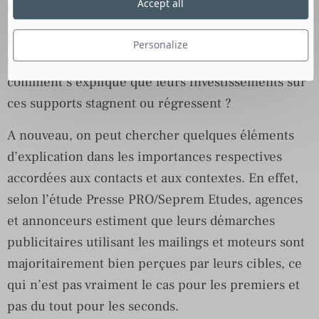
Accept all
agences et + 16 pour les annonceurs).
Si les agences et les annonceurs perçoivent
Personalize
correctement les différents atouts des médias pros,
comment s’explique que leurs investissements sur
ces supports stagnent ou régressent ?
A nouveau, on peut chercher quelques éléments
d’explication dans les importances respectives
accordées aux contacts et aux contextes. En effet,
selon l’étude Presse PRO/Seprem Etudes, agences
et annonceurs estiment que leurs démarches
publicitaires utilisant les mailings et moteurs sont
majoritairement bien perçues par leurs cibles, ce
qui n’est pas vraiment le cas pour les premiers et
pas du tout pour les seconds.