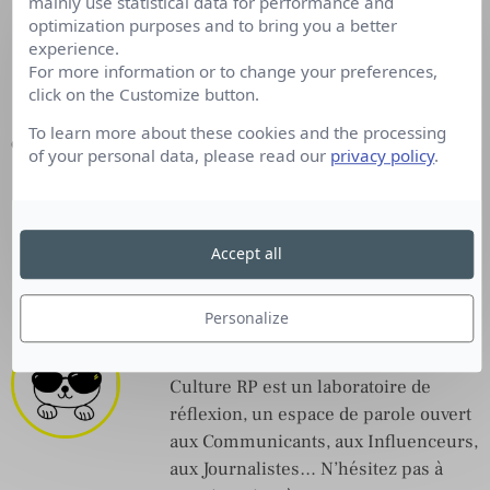
mainly use statistical data for performance and
optimization purposes and to bring you a better
experience.
For more information or to change your preferences,
click on the Customize button.
To learn more about these cookies and the processing
Click the animation to open the full version (via
Penny Stocks Lab
).
of your personal data, please read our
privacy policy
.
Accept all
Personalize
Un petit rayon de Com'
Culture RP est un laboratoire de
réflexion, un espace de parole ouvert
aux Communicants, aux Influenceurs,
aux Journalistes… N’hésitez pas à