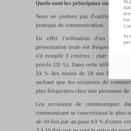
To 
Quels sont les principaux outils de 
sta
bri
Nous ne parlons pas d’outils à prop
For
pratique de communication.
Cus
To 
En effet l’utilisation d’un suppo
per
présentation orale est
fréquent
(32 %)
s’il remplit 3 critères : clair et aéré 
précis (22 %). Dans cette utilisation, 
33 % des moins de 24 ans l’utilisen
sachant que les occasions de commun
plus fréquentes chez une personne de 
Les occasions de communiquer dans
communicant se concrétisent le plus so
de 10 fois par an
pour 63 % d’entre eux.
2 à 10 fois par an
sont la prise de paro