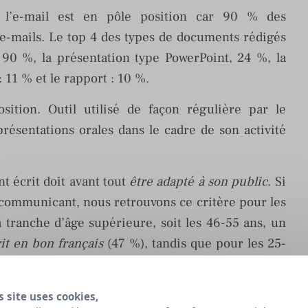
 l’e-mail est en pôle position car 90 % des
e-mails. Le top 4 des types de documents rédigés
 : 90 %, la présentation type PowerPoint, 24 %, la
11 % et le rapport : 10 %.
ition. Outil utilisé de façon régulière par le
sentations orales dans le cadre de son activité
 écrit doit avant tout
être adapté à son public
. Si
u communicant, nous retrouvons ce critère pour les
 tranche d’âge supérieure, soit les 46-55 ans, un
rit en bon français
(47 %), tandis que pour les 25-
(29 %),
clair
(26 %) et
concis
(24 %).
s site uses cookies,