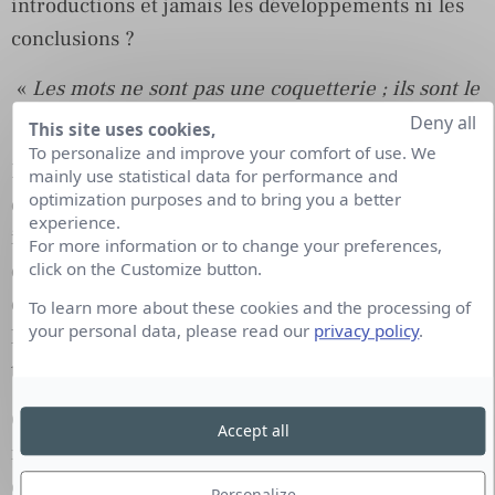
introductions et jamais les développements ni les
conclusions ?
«
Les mots ne sont pas une coquetterie ; ils sont le
vecteur de la compréhension.
»
Deny all
This site uses cookies,
To personalize and improve your comfort of use. We
L’information en continu nous donne l’impression
mainly use statistical data for performance and
optimization purposes and to bring you a better
d’être au cœur de la nouvelle ; cependant, son
experience.
instantanéité et son absence de recul rendent
For more information or to change your preferences,
difficile, voire impossible, de se faire une idée ou
click on the Customize button.
de se forger une opinion,
hyper-médiatisés
, nous
To learn more about these cookies and the processing of
your personal data, please read our
privacy policy
.
le sommes tous, sous-informés, nous le sommes
trop souvent aussi.
Combien d’individus arrivent au travail, chaque
Accept all
matin, en énonçant l’opinion d’un autre comme
étant la leur ? Combien arrivent au bureau sans