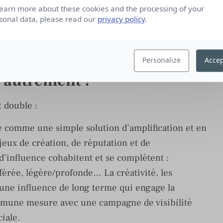
learn more about these cookies and the processing of your
sonal data, please read our
privacy policy
.
Personalize
Accep
s autrement !
t double :
 comme une simple solution d’amplification et en
eux de création, de réputation et de
d’influence cohabitent et se complètent :
érée, légère/profonde… La créativité, les
 une influence de long terme qui engage la
mune mesure avec une campagne de visibilité
ciale.