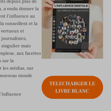
ts depuis plus de
, a voulu donner la
ent l’influence au
la conseillent et la
, vertueux et
journalistes,
 singulier mais
plexe, aux facettes
 sur la
 les médias, sur
au nouveau monde
TELECHARGER LE
LIVRE BLANC
’influence