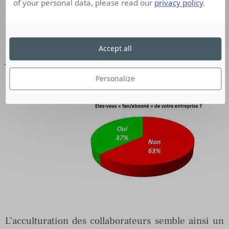
of your personal data, please read our
privacy policy
.
Parallèlement,
seuls 43% des responsables de
réseaux sociaux largement plus informés que
leurs collaborateurs sur l’usage des réseaux
,
Accept all
jugent leurs équipes compétentes sur ce sujet.
Personalize
L’acculturation des collaborateurs semble ainsi un