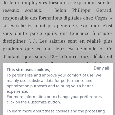
de leurs employeurs lorsqu’ils s’expriment sur les
réseaux sociaux. Selon Philippe Gérard,
responsable des formations digitales chez Cegos, «
si les salariés n’ont pas peur de s’exprimer, c’est
sans doute parce qu’ils ont tendance à s’auto-
discipliner (…). Les salariés sont en réalité plus
prudents que ce qui leur est demandé ». Ce
d’autant que seuls 13% d’entre eux déclarent
connaître l’existence d’une charte ou de règles au
Deny all
This site uses cookies,
sein de leur entreprise qui précisent la manière de
To personalize and improve your comfort of use. We
s’exprimer sur les réseaux sociaux.
mainly use statistical data for performance and
optimization purposes and to bring you a better
La nécessaire acculturation des collaborateurs
experience.
For more information or to change your preferences,
Enfin l’étude révèle qu’une entreprise sur deux est
click on the Customize button.
présente sur les réseaux sans que les
To learn more about these cookies and the processing
collaborateurs n’aient l’air au courant.