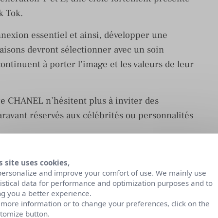
k Tok.
onnexion essentiel et ainsi, développer une
maisons devront sélectionner avec un soin
 continuent à porter l’image et les valeurs de leur
e CHANEL n’hésitent plus à inviter des
paravant réservés aux célébrités ou personnalités
este gagnant pour ces maisons, le but étant de
s site uses cookies,
mmunauté aux défilés mais aussi aux voyages
personalize and improve your comfort of use. We mainly use
tistical data for performance and optimization purposes and to
ng you a better experience.
 ceux qui la font au quotidien
 more information or to change your preferences, click on the
tomize button.
dcast Influence Digitale