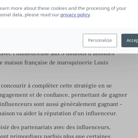
learn more about these cookies and the processing of your
sonal data, please read our
privacy policy
.
diale.
 des top influenceurs car ils vont contribuer à
Personalize
Accep
 C’est le cas de la maison de Haute Couture
 avec l’influenceuse aux 3 millions d’abonnés
re maison française de maroquinerie Louis
 concourir à compléter cette stratégie en se
’engagement et de confiance, permettant de gagner
-influenceurs sont aussi généralement gagnant –
ison va aider la réputation d’un influenceur.
sir des partenariats avec des influenceurs,
sont primordiaux parfois plus que certaines