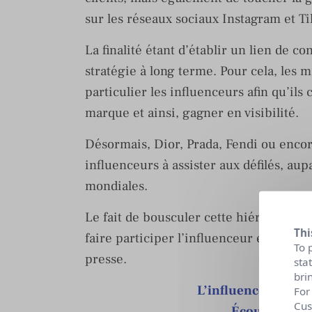
sur les réseaux sociaux Instagram et Ti
La finalité étant d’établir un lien de c
stratégie à long terme. Pour cela, les 
particulier les influenceurs afin qu’ils
marque et ainsi, gagner en visibilité.
Désormais, Dior, Prada, Fendi ou encor
influenceurs à assister aux défilés, au
mondiales.
Le fait de bousculer cette hiérarchie r
Thi
faire participer l’influenceur et sa co
To 
presse.
sta
bri
L’influence vue par
For
Cus
Écoutez le po