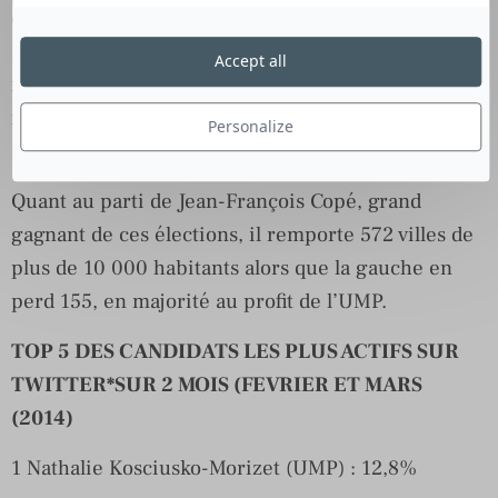
citations du 1er décembre 2013 au 31 mars 2014 et
18 957 le 24 mars, le parti de Marine Le Pen ne
Accept all
remporte finalement que 14 villes. La sur
médiatisation du FN, à l’occasion des résultats du
Personalize
1er tour, a mobilisé les français à voter utile.
Quant au parti de Jean-François Copé, grand
gagnant de ces élections, il remporte 572 villes de
plus de 10 000 habitants alors que la gauche en
perd 155, en majorité au profit de l’UMP.
TOP 5 DES CANDIDATS LES PLUS ACTIFS SUR
TWITTER*SUR 2 MOIS (FEVRIER ET MARS
(2014)
1 Nathalie Kosciusko-Morizet (UMP) : 12,8%