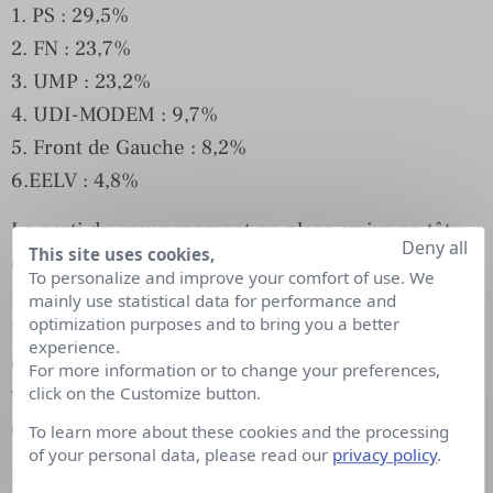
1. PS : 29,5%
2. FN : 23,7%
3. UMP : 23,2%
4. UDI-MODEM : 9,7%
5. Front de Gauche : 8,2%
6.EELV : 4,8%
Le parti du gouvernement en place arrive en tête
Deny all
This site uses cookies,
du classement de la médiatisation des partis
To personalize and improve your comfort of use. We
politiques du 1er décembre 2013 au 31 mars
mainly use statistical data for performance and
optimization purposes and to bring you a better
2014.On note, sur toute la période analysée, un pic
experience.
d’actualité le 24 mars, jour des résultats du 1er
For more information or to change your preferences,
click on the Customize button.
tour. En effet, sur 296 950 citations du PS, 16 147
ont été comptabilisées le 24 mars.
To learn more about these cookies and the processing
of your personal data, please read our
privacy policy
.
Malgré la forte médiatisation du FN, 238 752