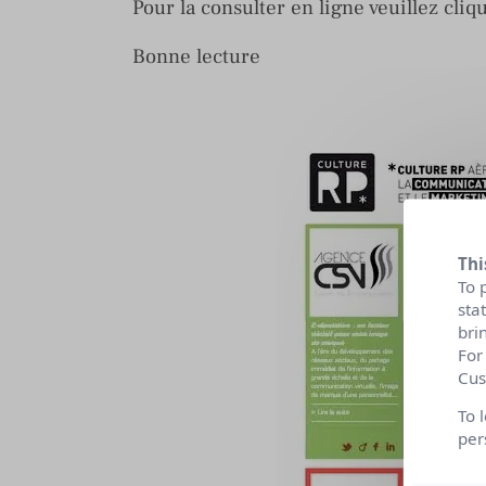
Pour la consulter en ligne veuillez cli
Bonne lecture
Thi
To 
sta
bri
For
Cus
To 
per