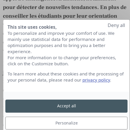
pour détecter de nouvelles tendances. En plus de
conseiller les étudiants pour leur orientation
vous faites donc une veille sur les métiers
Deny all
This site uses cookies,
d’avenir. Quels outils vous permettent cela ? Par
To personalize and improve your comfort of use. We
mainly use statistical data for performance and
quels moyens réussissez-vous à avoir cette
optimization purposes and to bring you a better
vision futuriste ?
experience.
For more information or to change your preferences,
Pixis a un positionnement très précis : aider les
click on the Customize button.
jeunes à trouver leur voie et les sensibiliser aux
To learn more about these cookies and the processing of
your personal data, please read our
privacy policy
.
métiers en lien avec les 17 Objectifs de
développement durable des Nations Unies. Dans ce
cadre, en suivant une ligne éditoriale qui nous est
Accept all
propre, nous recueillons et classifions des
centaines d’articles et contenus provenant de plus
Personalize
de 200 sites et médias en ligne. Nous avons