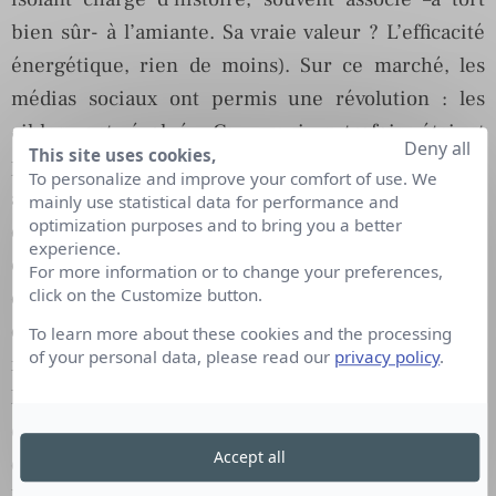
bien sûr- à l’amiante. Sa vraie valeur ? L’efficacité
énergétique, rien de moins). Sur ce marché, les
médias sociaux ont permis une révolution : les
cibles ont évolué. Ceux qui autrefois étaient
Deny all
This site uses cookies,
prescripteurs (les constructeurs) se trouvent
To personalize and improve your comfort of use. We
aujourd’hui en situation d’écoute des clients finaux
mainly use statistical data for performance and
optimization purposes and to bring you a better
qui demandent eux-mêmes ce qu’ils souhaitent
experience.
comme matériau… Et ils savent pourquoi ! Après
For more information or to change your preferences,
click on the Customize button.
quelques échecs et bilans, l’agence et son client
ont mis en place des formules gagnantes qui ont
To learn more about these cookies and the processing
of your personal data, please read our
privacy policy
.
notamment permis de rédiger les engagements de
la marque. Au menu : comprendre pourquoi
certaines choses ne fonctionnent pas, étudier le
Accept all
discours et les opinions des internautes. On arrête