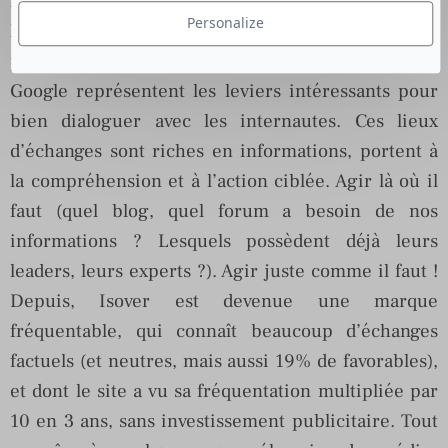
la communication descendante, et on passe à de
Personalize
l’écoute active et humble. Bingo ! La formule
permet de comprendre que les blogs, les forums et
Google représentent les leviers intéressants pour
bien dialoguer avec les internautes. Ces lieux
d’échanges sont riches en informations, portent à
la compréhension et à l’action ciblée. Agir là où il
faut (quel blog, quel forum a besoin de nos
informations ? Lesquels possèdent déjà leurs
leaders, leurs experts ?). Agir juste comme il faut !
Depuis, Isover est devenue une marque
fréquentable, qui connaît beaucoup d’échanges
factuels (et neutres, mais aussi 19% de favorables),
et dont le site a vu sa fréquentation multipliée par
10 en 3 ans, sans investissement publicitaire. Tout