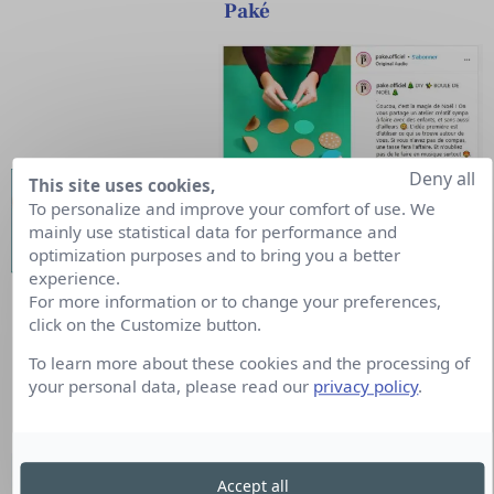
Paké
Deny all
This site uses cookies,
To personalize and improve your comfort of use. We
mainly use statistical data for performance and
optimization purposes and to bring you a better
experience.
For more information or to change your preferences,
Analyses d’Insights & Intelligence Medias
click on the Customize button.
En savoir plus
To learn more about these cookies and the processing of
your personal data, please read our
privacy policy
.
La Fourche
Accept all