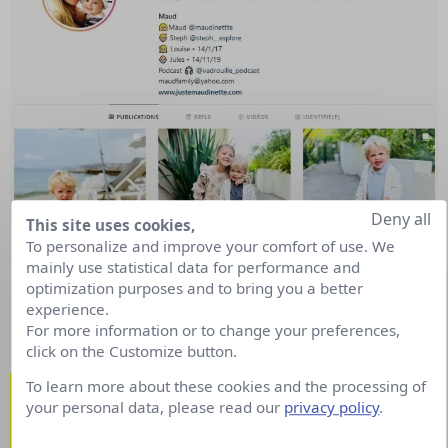
Deny all
This site uses cookies,
To personalize and improve your comfort of use. We
mainly use statistical data for performance and
optimization purposes and to bring you a better
Analyses d’Insights & Intelligence Medias
experience.
En savoir plus
For more information or to change your preferences,
click on the Customize button.
Top des mamans
To learn more about these cookies and the processing of
your personal data, please read our
privacy policy
.
étrangères