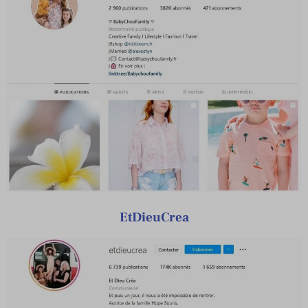
EtDieuCrea