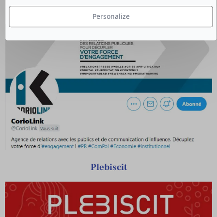
CorioLink
Personalize
Plebiscit