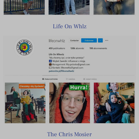
Life On Whlz
The Chris Mosier