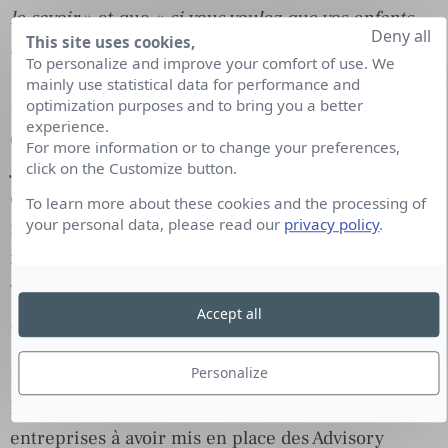
le savoir
» et que «
si vous voulez que vos enfants
Deny all
This site uses cookies,
soient intelligents, lisez leur des contes de fées. Si
To personalize and improve your comfort of use. We
vous voulez qu’ils soient très intelligents, lisez leur
mainly use statistical data for performance and
optimization purposes and to bring you a better
encore plus de contes de fées.
» ! Ce livre permet
experience.
de saisir des opportunités de rencontres variées.
For more information or to change your preferences,
Jamais sans l’usage des réseaux sociaux il n’aurait
click on the Customize button.
été possible de tisser les liens ayant permis sa
To learn more about these cookies and the processing of
your personal data, please read our
privacy policy
.
réalisation. Il montre ainsi l’importance des
rapports humains qui se créent dans cet univers
virtuel.
Accept all
Un livre pour donner des idées
Personalize
Dans la nouvelle économie, et en particulier dans
l’univers des start-up, nombreuses sont les
entreprises à avoir mis en place des Advisory