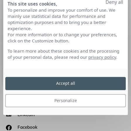
Deny all
This site uses cookies,
Le « Placement Sponsorisé » en
To personalize and improve your comfort of use. We
France et en Europe : une nouvelle
mainly use statistical data for performance and
offre pour augmenter la portée de
optimization purposes and to bring you a better
vos communiqués de presse
experience.
For more information or to change your preferences,
click on the Customize button.
Après les US, la nouvelle offre de Cision, le Placement
Sponsorisé, arrive en Europe et en France. Il permet, grâce à
To learn more about these cookies and the processing
une publicité digitale apparaissant en natif sur une sélection
of your personal data, please read our
privacy policy
.
de médias influents, de démultiplier la visibilité d’un CP.
7 juin 2022
Accept all
Personalize
SUIVEZ-NOUS
Linkedin
Facebook