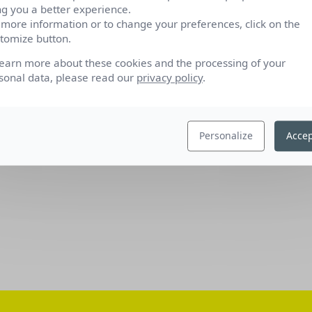
ng you a better experience.
 more information or to change your preferences, click on the
tomize button.
learn more about these cookies and the processing of your
sonal data, please read our
privacy policy
.
Personalize
Accep