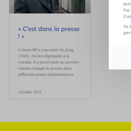
bri
For
Cus
To 
« C’est dans la presse
per
! »
Culture RP a rencontré Yo-Jung
CHEN. Ancien diplomate à la
retraite, il a passé toute sa carrière
comme chargé de presse dans
différents postes diplomatiques
24 juillet 2012