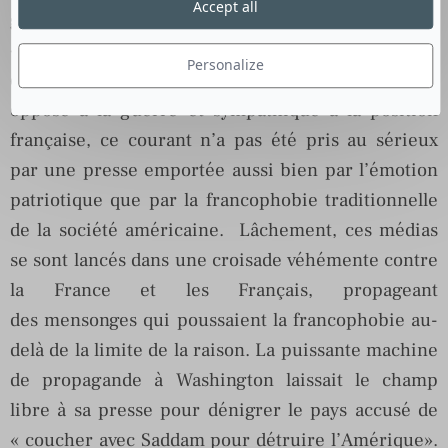
Accept all
guerre en Irak, qui a été montrée du doigt comme
«traitre contre l’Amérique ». Ainsi, même s’il
Personalize
existait aux Etats-Unis un courant populaire
opposé à la guerre et sympathique à la position
française, ce courant n’a pas été pris au sérieux
par une presse emportée aussi bien par l’émotion
patriotique que par la francophobie traditionnelle
de la société américaine. Lâchement, ces médias
se sont lancés dans une croisade véhémente contre
la France et les Français, propageant
des mensonges qui poussaient la francophobie au-
delà de la limite de la raison. La puissante machine
de propagande à Washington laissait le champ
libre à sa presse pour dénigrer le pays accusé de
« coucher avec Saddam pour détruire l’Amérique».