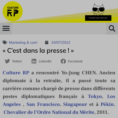
Marketing & com'
24/07/2012
« C’est dans la presse ! »
Twitter
LinkedIn
Facebook
Culture RP
a rencontré Yo-Jung CHEN. Ancien
diplomate à la retraite, il a passé toute sa
carrière comme chargé de presse dans différents
postes diplomatiques français à
Tokyo
,
Los
Angeles
,
San Francisco
,
Singapour
et à
Pékin
.
Chevalier de l’Ordre National du Mérite
, 2011.