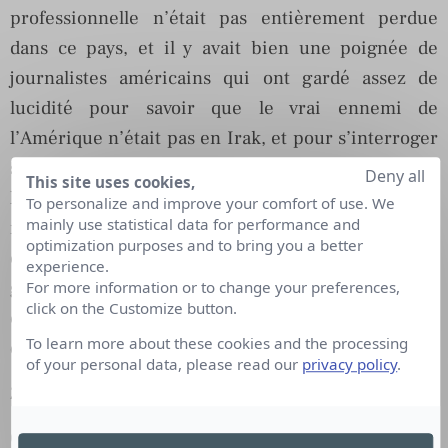
professionnelle n’était pas entièrement perdue
dans ce pays, et il y avait bien une poignée de
journalistes américains qui ont gardé assez de
lucidité pour savoir que le vrai ennemi de
l’Amérique n’était pas en Irak, et pour s’interroger
sur la rhétorique « va-t-en-guerre à tout prix» de
Deny all
This site uses cookies,
leur gouvernement. Or, plusieurs d’entre eux
To personalize and improve your comfort of use. We
mainly use statistical data for performance and
m’ont discrètement avoué qu’ils n’osaient pas
optimization purposes and to bring you a better
écrire publiquement leur doute sur la thèse du
experience.
gouvernement de peur d’être accusés de « trahison
For more information or to change your preferences,
click on the Customize button.
contre l’Amérique». Bravo pour la liberté
To learn more about these cookies and the processing
d’expression….
of your personal data, please read our
privacy policy
.
2) « France »
Ce fut donc la France, avec son opposition à la