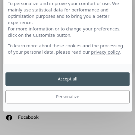
To personalize and improve your comfort of use. We
Baromètre ICCO du marché des RP:
mainly use statistical data for performance and
les tendances du dernier trimestre
optimization purposes and to bring you a better
2012
experience.
For more information or to change your preferences,
click on the Customize button.
Marché des RP 2012 : le baromètre ICCO du dernier
trimestre révèle que Créativité et Innovation constituent les
To learn more about these cookies and the processing
clés du succès des campagnes RP. Paris,
of your personal data, please read our
privacy policy
.
13 septembre 2012
Accept all
SUIVEZ-NOUS
Personalize
Linkedin
Facebook