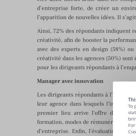
d’entreprise forte, de créer un envir
l’apparition de nouvelles idées. Il s’ag
Ainsi, 72% des répondants indiquent rec
créativité, afin de booster la performan
avec des experts en design (58%) ou 
créativité dans les agences (50%) son
pour les dirigeants répondants à l’enqu
Manager avec innovation
Les dirigeants répondants à l’enquête 
Thi
leur agence dans lesquels l’introduct
To 
premier lieu arrive l’offre de servi
sta
bri
formation, modes de rémunérations), pu
For
d’entreprise. Enfin, l’évaluation des 
Cus