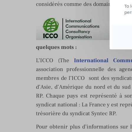
considérés comme des domaines dans le
To 
per
quelques mots :
L’ICCO (The
International Commu
association professionnelle des age
membres de l’ICCO sont des syndicats
d’Asie, d’Amérique du nord et du sud 
RP. Chaque pays est représenté à so
syndicat national : La France y est rep
trésorière du syndicat Syntec RP.
Pour obtenir plus d’informations sur l