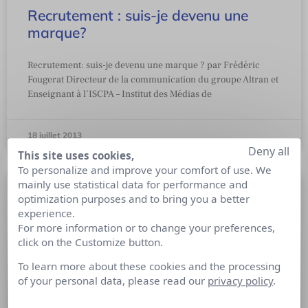
Recrutement : suis-je devenu une
marque?
Recrutement: suis-je devenu une marque ? par Frédéric
Fougerat Directeur de la communication du groupe Altran et
Enseignant à l’ISCPA – Institut des Médias de
18 juillet 2013
Deny all
This site uses cookies,
To personalize and improve your comfort of use. We
mainly use statistical data for performance and
optimization purposes and to bring you a better
experience.
For more information or to change your preferences,
click on the Customize button.
To learn more about these cookies and the processing
of your personal data, please read our
privacy policy
.