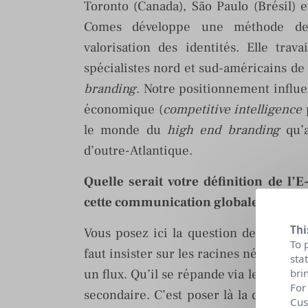
Toronto (Canada), São Paulo (Brésil) 
Comes développe une méthode de 
valorisation des identités. Elle trav
spécialistes nord et sud-américains de
branding
. Notre positionnement influen
économique (
competitive intelligence
p
le monde du
high end branding
qu’
d’outre-Atlantique.
Quelle serait votre définition de l’
cette communication globale?
Thi
Vous posez ici la question de la techn
To 
faut insister sur les racines néoplaton
sta
un flux. Qu’il se répande via le Net com
bri
For
secondaire. C’est poser là la question 
Cus