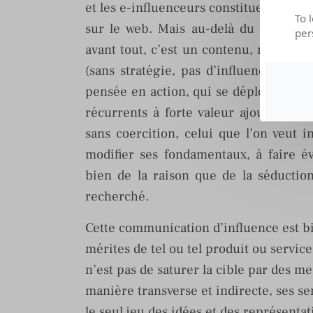
et les e-influenceurs constituent des 
To 
sur le web. Mais au-delà du factuel 
per
avant tout, c’est un contenu, non un c
(sans stratégie, pas d’influence), l’i
pensée en action, qui se déploient au 
récurrents à forte valeur ajoutée. Com
sans coercition, celui que l’on veut
modifier ses fondamentaux, à faire év
bien de la raison que de la séduction 
recherché.
Cette communication d’influence est bie
mérites de tel ou tel produit ou service.
n’est pas de saturer la cible par des me
manière transverse et indirecte, ses se
le seul jeu des idées et des représentat