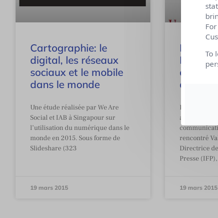
sta
bri
For
Cus
Cartographie: le
ITW de 
To 
digital, les réseaux
Devillar
per
sociaux et le mobile
de l’Ins
dans le monde
de Pres
Une étude réalisée par We Are
Dans le cadr
Social et IAB à Singapour sur
aux grandes 
l’utilisation du numérique dans le
communicatio
monde en 2015. Sous forme de
rencontré Val
Slideshare (323
Directrice de
Presse (IFP),
19 mars 2015
19 mars 2015