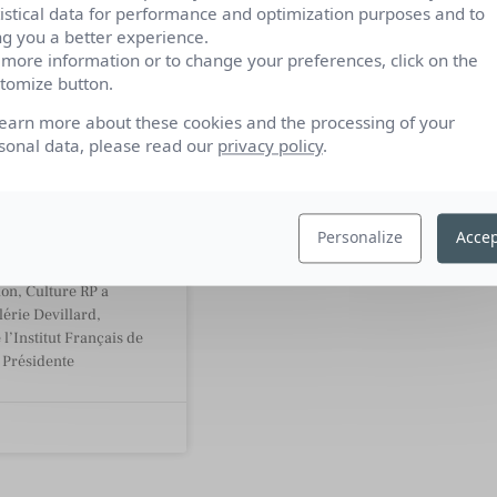
tistical data for performance and optimization purposes and to
ng you a better experience.
 more information or to change your preferences, click on the
tomize button.
Valérie
learn more about these cookies and the processing of your
d, Directrice
sonal data, please read our
privacy policy
.
titut Français
se
Personalize
Accep
e d’un cycle consacré
écoles de
n, Culture RP a
érie Devillard,
 l’Institut Français de
 Présidente