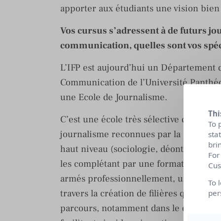
apporter aux étudiants une vision bien
Vos cursus s’adressent à de futurs jo
communication, quelles sont vos spéci
L’IFP est aujourd’hui un Département d
Communication de l’Université Panthéon
une Ecole de Journalisme.
Thi
C’est une école très sélective qui actu
To 
journalisme reconnues par la professi
sta
bri
haut niveau (sociologie, déontologie, 
For
les complétant par une formation profes
Cus
armés professionnellement, un accent 
To 
travers la création de filières qui off
per
parcours, notamment dans le domaine de 