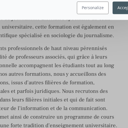
nelle. Ces différentes filières ont suivi les
Personalize
Accep
s innovantes et aujourd’hui l’accent est
s du journalisme 2.0. Autre spécificité de cette
t universitaire, cette formation est également en
tifique spécialisé en sociologie du journalisme.
nts professionnels de haut niveau pérennisés
lité de professeurs associés, qui grâce à leurs
onnelle accompagnent les étudiants tout au long
nos autres formations, nous y accueillons des
ns, issus d’autres filières de formation,
es et parfois juridiques. Nous recrutons des
ans leurs filières initiales et qui de fait sont
teur de l’information et de la communication.
rmet ainsi de construire un programme de cours
 une forte tradition d’enseignement universitaire.