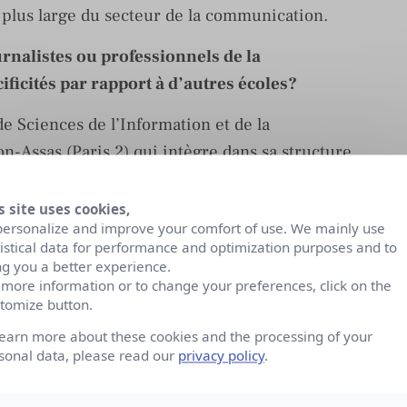
 plus large du secteur de la communication.
urnalistes ou professionnels de la
ficités par rapport à d’autres écoles?
e Sciences de l’Information et de la
-Assas (Paris 2) qui intègre dans sa structure
s site uses cookies,
ellement est classée parmi les premières écoles de
personalize and improve your comfort of use. We mainly use
on. Elle offre des enseignements académiques de
tistical data for performance and optimization purposes and to
ng you a better experience.
économie, management des entreprises, etc.) en
 more information or to change your preferences, click on the
sionnelle. Afin que nos étudiants soient très bien
tomize button.
particulier est mis dans leur accompagnement à
learn more about these cookies and the processing of your
rent des nombreux débouchés à l’issue de leur
sonal data, please read our
privacy policy
.
la radio, télévision, éditorialisation et web,